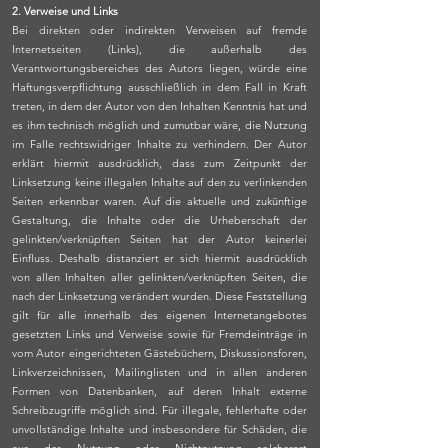
2. Verweise und Links
Bei direkten oder indirekten Verweisen auf fremde
Internetseiten (Links), die außerhalb des
Verantwortungsbereiches des Autors liegen, würde eine
Haftungsverpflichtung ausschließlich in dem Fall in Kraft
treten, in dem der Autor von den Inhalten Kenntnis hat und
es ihm technisch möglich und zumutbar wäre, die Nutzung
im Falle rechtswidriger Inhalte zu verhindern. Der Autor
erklärt hiermit ausdrücklich, dass zum Zeitpunkt der
Linksetzung keine illegalen Inhalte auf den zu verlinkenden
Seiten erkennbar waren. Auf die aktuelle und zukünftige
Gestaltung, die Inhalte oder die Urheberschaft der
gelinkten/verknüpften Seiten hat der Autor keinerlei
Einfluss. Deshalb distanziert er sich hiermit ausdrücklich
von allen Inhalten aller gelinkten/verknüpften Seiten, die
nach der Linksetzung verändert wurden. Diese Feststellung
gilt für alle innerhalb des eigenen Internetangebotes
gesetzten Links und Verweise sowie für Fremdeinträge in
vom Autor eingerichteten Gästebüchern, Diskussionsforen,
Linkverzeichnissen, Mailinglisten und in allen anderen
Formen von Datenbanken, auf deren Inhalt externe
Schreibzugriffe möglich sind. Für illegale, fehlerhafte oder
unvollständige Inhalte und insbesondere für Schäden, die