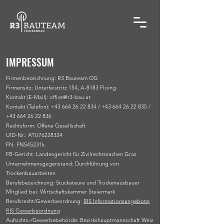
IMPRESSUM
Firmenbezeichnung: R3 Bauteam OG
Firmensitz: Unterfeistritz 154, A-8183 Floing
Kontakt (E-Mail):
office@r3-bau.at
Kontakt (Telefon):
+43 664 26 22 834
/
+43 664 26 22 835
/
+43 664 26 22 836
Rechtsform: Offene Gesellschaft
UID-Nr.: ATU76228324
FN: FN545231k
FB-Gericht: Landesgericht für Zivilrechtssachen Graz
Unternehmensgegenstand: Durchführung von
Trockenbauarbeiten
Berufsbezeichnung: Stuckateure und Trockenausbauer
​Mitglied bei: Wirtschaftskammer Steiermark
Berufsrecht/Gewerbeordnung:
RIS Informationsangebote
;
RIS Gewerbeordnung
Aufsichts-/Gewerbebehörde: Bezirkshauptmannschaft Weiz