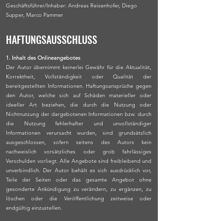
Geschäftsführer/Inhaber: Andreas Reisenhofer, Diego
Supper, Marco Pammer
HAFTUNGSAUSSCHLUSS
1. Inhalt des Onlineangebotes
Der Autor übernimmt keinerlei Gewähr für die Aktualität,
Korrektheit, Vollständigkeit oder Qualität der
bereitgestellten Informationen. Haftungsansprüche gegen
den Autor, welche sich auf Schäden materieller oder
ideeller Art beziehen, die durch die Nutzung oder
Nichtnutzung der dargebotenen Informationen bzw. durch
die Nutzung fehlerhafter und unvollständiger
Informationen verursacht wurden, sind grundsätzlich
ausgeschlossen, sofern seitens des Autors kein
nachweislich vorsätzliches oder grob fahrlässiges
Verschulden vorliegt. Alle Angebote sind freibleibend und
unverbindlich. Der Autor behält es sich ausdrücklich vor,
Teile der Seiten oder das gesamte Angebot ohne
gesonderte Ankündigung zu verändern, zu ergänzen, zu
löschen oder die Veröffentlichung zeitweise oder
endgültig einzustellen.