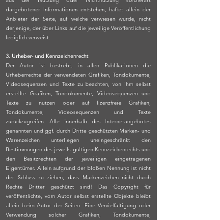
aus der Nutzung oder Nichtnutzung solcherart
dargebotener Informationen entstehen, haftet allein der
Anbieter der Seite, auf welche verwiesen wurde, nicht
derjenige, der über Links auf die jeweilige Veröffentlichung
lediglich verweist.
3. Urheber- und Kennzeichenrecht
Der Autor ist bestrebt, in allen Publikationen die
Urheberrechte der verwendeten Grafiken, Tondokumente,
Videosequenzen und Texte zu beachten, von ihm selbst
erstellte Grafiken, Tondokumente, Videosequenzen und
Texte zu nutzen oder auf lizenzfreie Grafiken,
Tondokumente, Videosequenzen und Texte
zurückzugreifen. Alle innerhalb des Internetangebotes
genannten und ggf. durch Dritte geschützten Marken- und
Warenzeichen unterliegen uneingeschränkt den
Bestimmungen des jeweils gültigen Kennzeichenrechts und
den Besitzrechten der jeweiligen eingetragenen
Eigentümer. Allein aufgrund der bloßen Nennung ist nicht
der Schluss zu ziehen, dass Markenzeichen nicht durch
Rechte Dritter geschützt sind! Das Copyright für
veröffentlichte, vom Autor selbst erstellte Objekte bleibt
allein beim Autor der Seiten. Eine Vervielfältigung oder
Verwendung solcher Grafiken, Tondokumente,