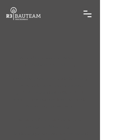
Hallo.
Wir sind Ihr verlässlicher Partner im
Trockenbau mit Sitz in Floing.
Ob Neubau, Renovierung oder Sanierung
- wir begleiten sowohl kleine als auch
große Projekte und unterstützen Privat-
sowie Firmenkunden professionell bei der
Realisierung ihrer Wünsche.
Wir stehen für höchste Qualität, eine
reibungslose Abwicklung mit
Handschlagqualität sowie Termintreue und