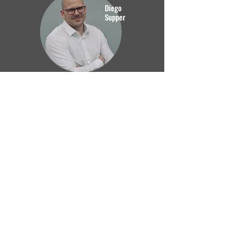
Diego
Supper
Marco
Pammer
Andreas
Reisenhofer